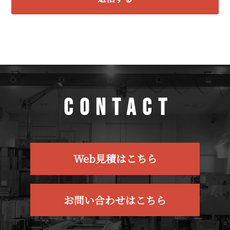
利用目的の告知を行い、適法かつ公正な手段
によって個人情報を取得します。
弊社は、以下の利用目的の達成に必要な範囲
でお客様の個人情報を使用し、その情報は弊
社が厳重に管理いたします。
a) お客様から寄せられたお問い合わせに対応
CONTACT
する場合
b) お客様からご注文いただいた商品を発送す
る場合
Web見積はこちら
弊社は、個人情報の正確性及び最新性を保
ち、安全に管理いたします。同時に個人情報
お問い合わせはこちら
の紛失、改ざん、漏洩などを防止するため、
あるいは必要かつ適正な情報セキュリティ対